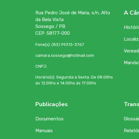
A Câ
Rua Pedro José de Maria, s/n, Alto
da Bela Vista
Sossego / PB
Históri
CEP: 58177-000
Locali
Fone(s): (83) 99313-3767
Veread
camara.sossego@hotmail.com
Manda
CNPJ:
Horário(s): Segunda à Sexta: De 08:00hs
às 12:00hs e 14:00hs às 17:00hs
Publicações
Trans
Documentos
Glossár
Manuais
Relatór