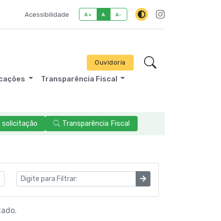
Acessibilidade
A+
A
A-
Ouvidoria
icações
Transparência Fiscal
solicitação
Transparência Fiscal
tado.