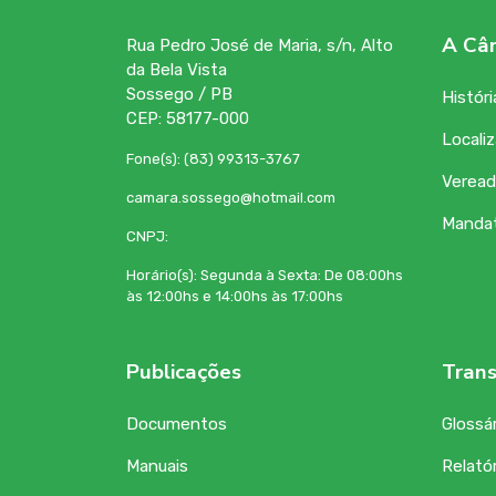
A Câ
Rua Pedro José de Maria, s/n, Alto
da Bela Vista
Sossego / PB
Históri
CEP: 58177-000
Locali
Fone(s): (83) 99313-3767
Veread
camara.sossego@hotmail.com
Manda
CNPJ:
Horário(s): Segunda à Sexta: De 08:00hs
às 12:00hs e 14:00hs às 17:00hs
Publicações
Trans
Documentos
Glossár
Manuais
Relatór