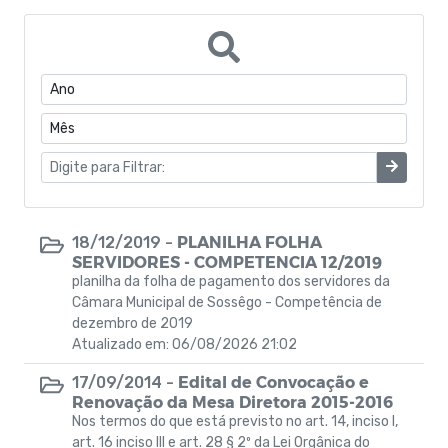
ATA
Horários Funcionários
Mensário oficial
Concurso Público
Campanhas
PLANILHA FOLHA
18/12/2019 -
SERVIDORES - COMPETENCIA 12/2019
Diário oficial
planilha da folha de pagamento dos servidores da
Câmara Municipal de Sossêgo - Competência de
Portal do Contribuinte
dezembro de 2019
Atualizado em: 06/08/2026 21:02
Edital de Convocação e
17/09/2014 -
Renovação da Mesa Diretora 2015-2016
Nos termos do que está previsto no art. 14, inciso I,
art. 16 inciso III e art. 28 § 2º da Lei Orgânica do