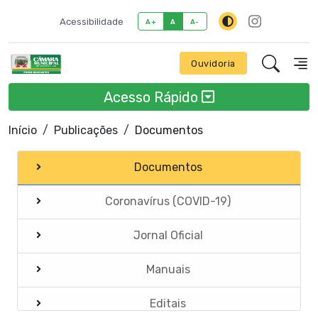
Acessibilidade
A+
A
A-
Ouvidoria
Acesso Rápido
Início
Publicações
Documentos
Documentos
Coronavírus (COVID-19)
Jornal Oficial
Manuais
Editais