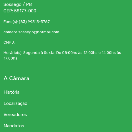
Sossego / PB
CEP: 58177-000
Fone(s): (83) 99313-3767
camara.sossego@hotmail.com
CNPJ:
Horário(s): Segunda à Sexta: De 08:00hs às 12:00hs e 14:00hs às
17:00hs
A Câmara
História
Localização
Vereadores
Mandatos